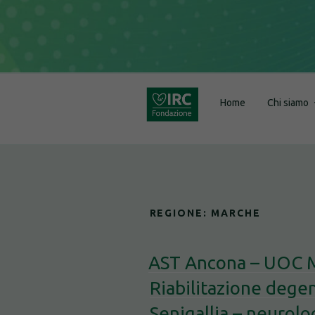
Salta
al
contenuto
Home
Chi siamo
REGIONE:
MARCHE
AST Ancona – UOC Me
Riabilitazione dege
Senigallia – neurol