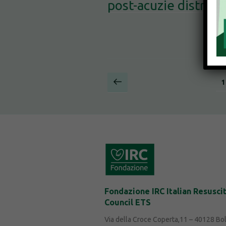
post-acuzie distrett
Paginazione
Pagina
P
1
precedente
degli
articoli
Fondazione IRC Italian Resusci
Council ETS
Via della Croce Coperta,11 – 40128 Bo