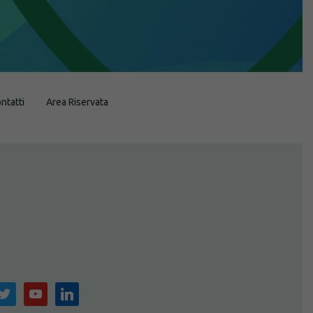
ntatti
Area Riservata
m
witter
youtube
linkedin