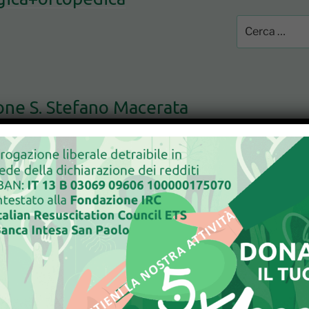
Cerca:
ione S. Stefano Macerata
 extra-ospedaliero
to SSR Marche
 UOS Riabilitazione
 di Comunità
degenza riabilitativa