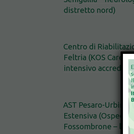
distretto nord)
Centro di Riabilitaz
Feltria (KOS Care) –
intensivo accredita
AST Pesaro-Urbino –
Estensiva (Ospedale
Fossombrone – lungo