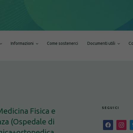
Informazioni
Come sostenerci
Documenti utili
Co
SEGUICI
dicina Fisica e
nza (Ospedale di
facebook
instagra
t
ogica+ortopedica