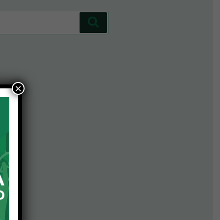
Cerca
×