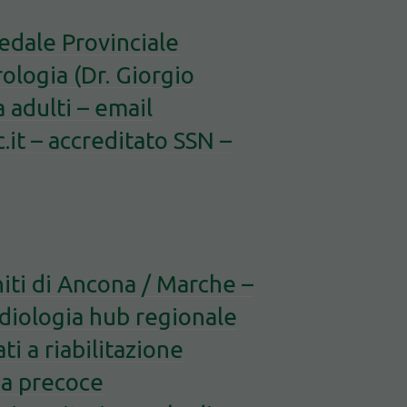
dale Provinciale
logia (Dr. Giorgio
 adulti – email
t – accreditato SSN –
ti di Ancona / Marche –
diologia hub regionale
ti a riabilitazione
ia precoce