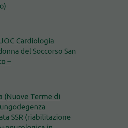
o)
 UOC Cardiologia
adonna del Soccorso San
to –
a (Nuove Terme di
 Lungodegenza
tata SSR (riabilitazione
+neurologica in