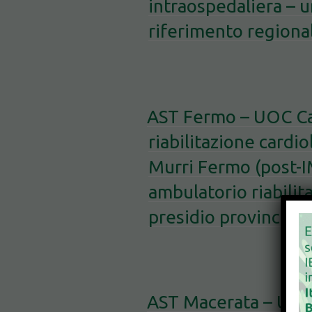
intraospedaliera – un
riferimento regional
AST Fermo – UOC Ca
riabilitazione cardio
Murri Fermo (post
ambulatorio riabilit
presidio provinciale
AST Macerata – UOC