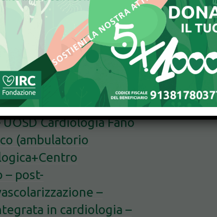
logica integrata (P.O.
MA+scompenso –
ogico+DH – presidio
– UOSD Cardiologia Fano
co (ambulatorio
ologica+Centro
 – post-
scolarizzazione –
tegrata in cardiologia –