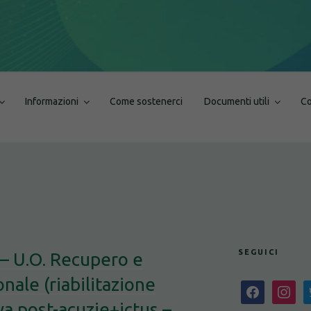
Informazioni
Come sostenerci
Documenti utili
Co
SEGUICI
– U.O. Recupero e
nale (riabilitazione
facebook
instagra
t
iva post-acuzie+ictus –