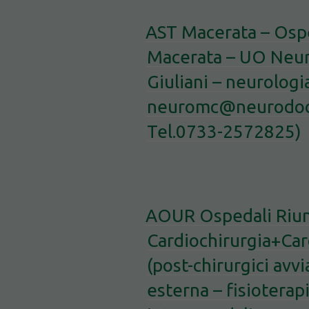
AST Macerata – Ospe
Macerata – UO Neuro
Giuliani – neurologia
neuromc@neurodoc.i
Tel.0733-2572825)
AOUR Ospedali Riuni
Cardiochirurgia+Car
(post-chirurgici avvia
esterna – fisioterap