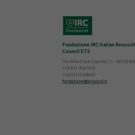
articoli
Fondazione IRC Italian Resusci
Council ETS
Via della Croce Coperta,11 – 40128 Bo
+39 051 4187643
+39 051 4189693
fondazione@ircouncil.it