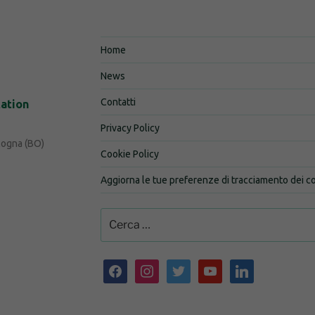
Home
News
Contatti
tation
Privacy Policy
logna (BO)
Cookie Policy
Aggiorna le tue preferenze di tracciamento dei c
Cerca:
facebook
instagram
twitter
youtube
linkedin