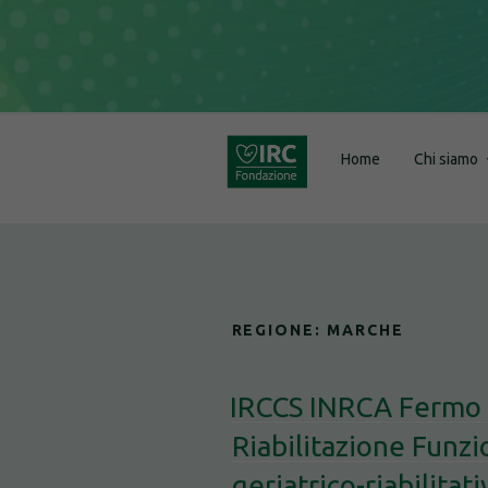
Salta
al
contenuto
Home
Chi siamo
REGIONE:
MARCHE
IRCCS INRCA Fermo 
Riabilitazione Funzio
geriatrico-riabilitat