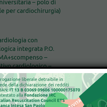
iversitaria – polo di
e per cardiochirurgia)
rdiologia con
logica integrata P.O.
-IMA+scompenso –
ativo cardiologico –
)
 Cardiologia con