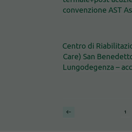
convenzione AST As
Centro di Riabilitaz
Care) San Benedetto
Lungodegenza – acc
Paginazione
Pagina
Pag
1
precedente
degli