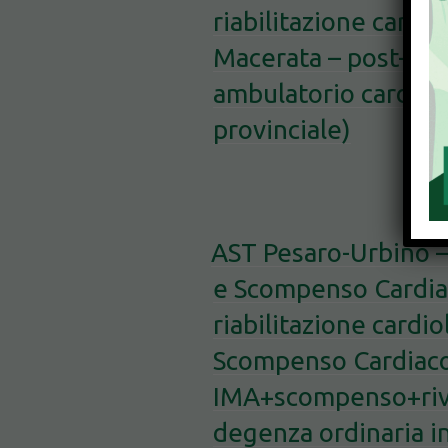
riabilitazione cardio
Macerata – post-I
ambulatorio cardiol
provinciale)
AST Pesaro-Urbino 
e Scompenso Cardia
riabilitazione cardi
Scompenso Cardiaco
IMA+scompenso+riva
degenza ordinaria in