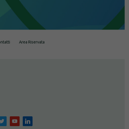
ntatti
Area Riservata
m
witter
youtube
linkedin