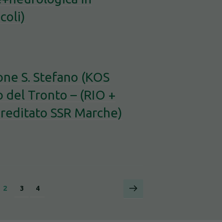
coli)
ione S. Stefano (KOS
 del Tronto – (RIO +
reditato SSR Marche)
Pagina
Pagina
ina
2
Pagina
Pagina
3
4
successiva