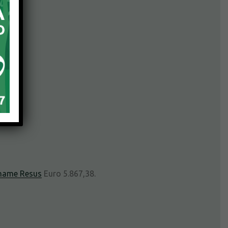
name Resus
Euro 5.867,38.