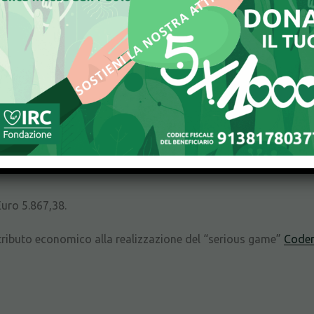
L “5 PER MILLE DELL’IRPEF” RECEPITI:
Euro 5.613,26.
 costi di servizi di segreteria Euro 5.613,26.
Euro 5.867,38.
tributo economico alla realizzazione del “serious game”
Code