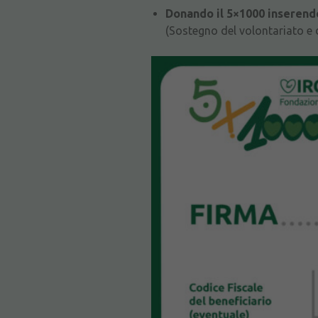
D
onando il 5×1000 inserendo
(Sostegno del volontariato e de