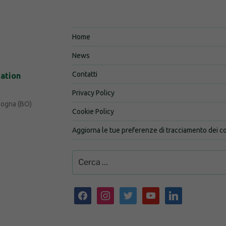
Home
News
Contatti
tation
Privacy Policy
logna (BO)
Cookie Policy
Aggiorna le tue preferenze di tracciamento dei c
Cerca:
facebook
instagram
twitter
youtube
linkedin