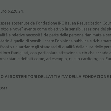
Euro 6.228,24.
e spese sostenute da Fondazione IRC Italian Resuscitation Coun
otto e nove” avente come obiettivo la sensibilizzazione del pi
alità e relative necessità da parte delle persone rianimate a se
ario è quello di sensibilizzare l’opinione pubblica e richiamare 
nfronto riguardante gli standard di qualità della cura delle pe
 loro famigliari, con particolare attenzione a ciò che accade 
rsi chiari e definiti come, ad esempio, quello cardiologico. Eu
 AI SOSTENITORI DELL’ATTIVITA’ DELLA FONDAZIONE I
3841